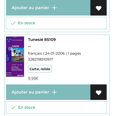
Ajouter au panier
En stock
Tunesië 85109
...
français | 24-01-2006 | 1 pages
3282118510917
Carte, reliée
9,99
€
Ajouter au panier
En stock