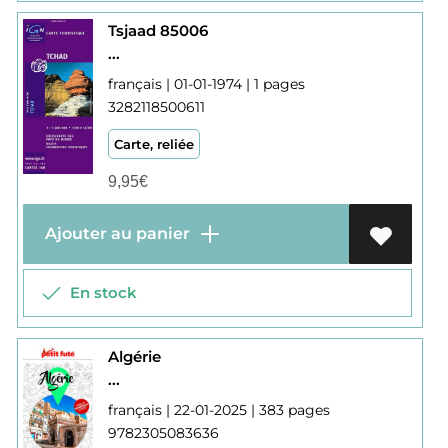
Tsjaad 85006
...
français | 01-01-1974 | 1 pages
3282118500611
Carte, reliée
9,95
€
Ajouter au panier
En stock
Algérie
...
français | 22-01-2025 | 383 pages
9782305083636