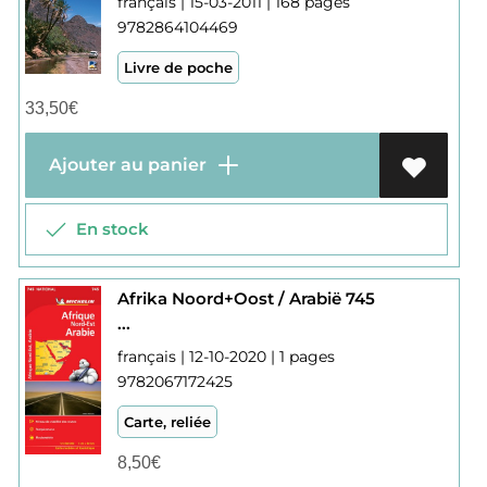
français | 15-03-2011 | 168 pages
9782864104469
Livre de poche
33,50
€
Ajouter au panier
En stock
Afrika Noord+Oost / Arabië 745
...
français | 12-10-2020 | 1 pages
9782067172425
Carte, reliée
8,50
€