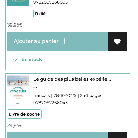
9782067268005
Relié
39,95
€
Ajouter au panier
En stock
Le guide des plus belles expériences enfamille en France
...
français | 28-10-2025 | 240 pages
9782067268043
Livre de poche
24,95
€