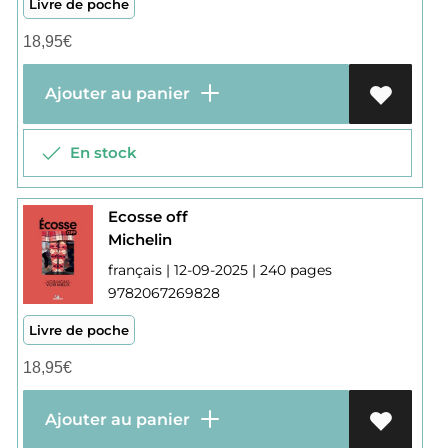
Livre de poche
18,95
€
Ajouter au panier
En stock
Ecosse off
Michelin
français | 12-09-2025 | 240 pages
9782067269828
Livre de poche
18,95
€
Ajouter au panier