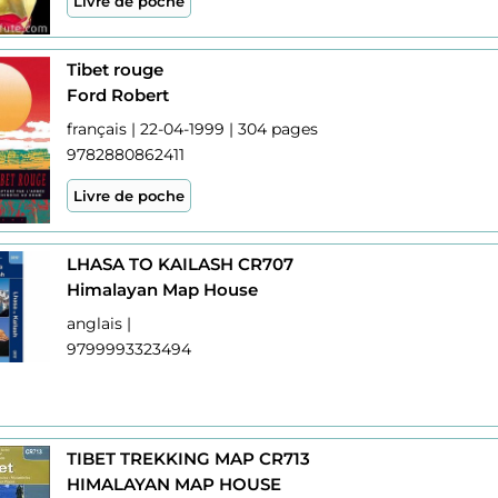
Livre de poche
Tibet rouge
Ford Robert
français | 22-04-1999 | 304 pages
9782880862411
Livre de poche
LHASA TO KAILASH CR707
Himalayan Map House
anglais |
9799993323494
TIBET TREKKING MAP CR713
HIMALAYAN MAP HOUSE