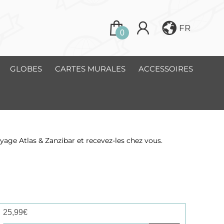
FR
0
GLOBES
CARTES MURALES
ACCESSOIRES
yage Atlas & Zanzibar et recevez-les chez vous.
25,99
€