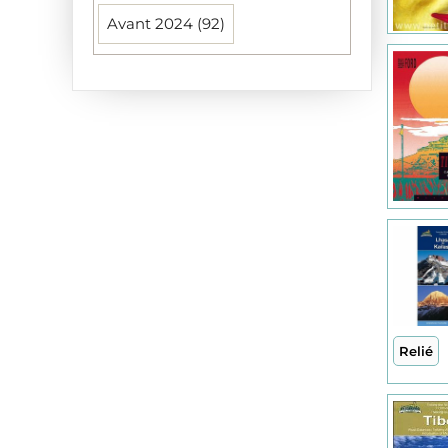
Avant 2024 (92)
HIMALAYAN MAPHOUSE (3)
Hachette Tourisme (3)
Himalayan maphouse (2)
IGN (1)
ITMB Publishing Ltd (10)
Institut Geographique National (1)
Kosmos Uitgevers (2)
Kuperard (2)
Relié
Lonely Planet Publications (22)
Michelin (1)