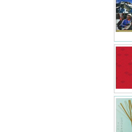
Mo media (1)
NORTON (2)
National Geographic (5)
Nelles Verlag (3)
OM (2)
Odyssey Books & Guides (7)
Olizane (2)
PENGUIN (1)
PHAIDON (2)
PRINCETON UNIVERSITY PRESS (1)
Petit Fute (3)