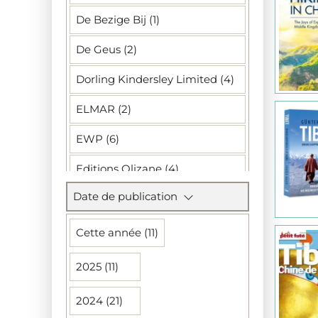
De Bezige Bij (1)
De Geus (2)
Dorling Kindersley Limited (4)
ELMAR (2)
EWP (6)
Editions Olizane (4)
Date de publication
Freytag-Berndt und Artaria KG (1)
Gallimard (1)
Cette année (11)
Gardners (2)
2025 (11)
Gizimap (11)
2024 (21)
Gottmer Uitgevers Groep (1)