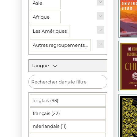
Asie
Afrique
Les Amériques
Autres regroupements géographiques (océans et mers), historiques, politiques, etc.
Langue
anglais (93)
français (22)
néerlandais (11)