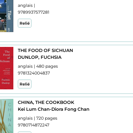
anglais |
9789937577281
Relié
THE FOOD OF SICHUAN
DUNLOP, FUCHSIA
anglais | 480 pages
9781324004837
Relié
CHINA, THE COOKBOOK
Kei Lum Chan-Diora Fong Chan
anglais | 720 pages
9780714872247