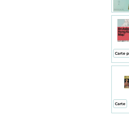
Petit fute (2)
Ready to Go (2)
Reise Know-How Verlag (5)
Rother Bergverlag GmbH (1)
Carte 
Rough Guides (2)
Rucksack Readers (1)
Uitgeverij Elmar (1)
Carte