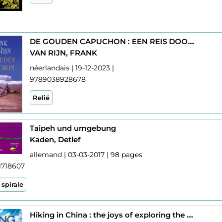
DE GOUDEN CAPUCHON : EEN REIS DOOR KIRGIZSTAN, WEST-CHINA EN TIBET
VAN RIJN, FRANK
néerlandais | 19-12-2023 |
9789038928678
Relié
Taipeh und umgebung
Kaden, Detlef
allemand | 03-03-2017 | 98 pages
1718607
 spirale
Hiking in China : the joys of exploring the middle kingdom on foot