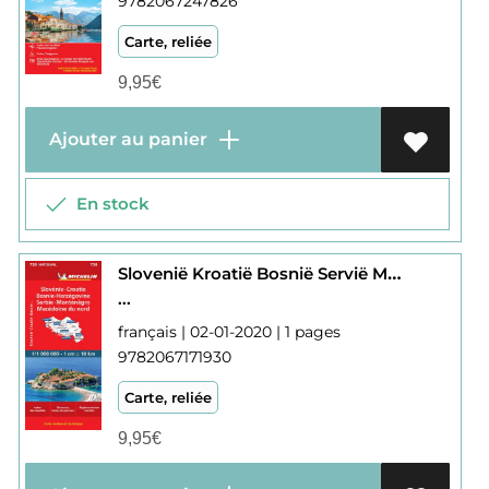
9782067247826
Carte, reliée
9,95
€
Ajouter au panier
En stock
Slovenië Kroatië Bosnië Servië Montenegro Macedonië 736 736
...
français | 02-01-2020 | 1 pages
9782067171930
Carte, reliée
9,95
€