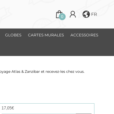
FR
0
GLOBES
CARTES MURALES
ACCESSOIRES
oyage Atlas & Zanzibar et recevez-les chez vous.
17,05
€