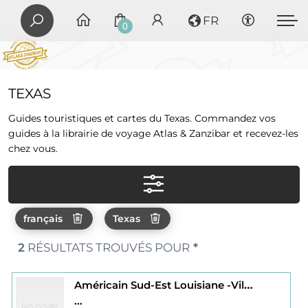
FR
0
TEXAS
Guides touristiques et cartes du Texas. Commandez vos
guides à la librairie de voyage Atlas & Zanzibar et recevez-les
chez vous.
français
Texas
2
RÉSULTATS TROUVÉS POUR
*
Américain Sud-Est Louisiane -Villes du sud-Texas GVF mich
...