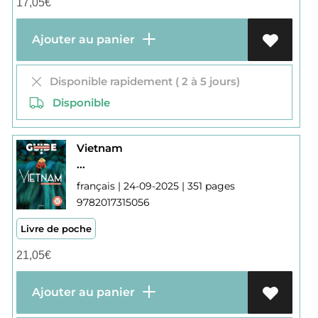
17,05
€
Ajouter au panier
Disponible rapidement ( 2 à 5 jours)
Disponible
Vietnam
...
français | 24-09-2025 | 351 pages
9782017315056
Livre de poche
21,05
€
Ajouter au panier