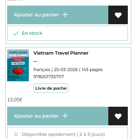
Ajouter au panier
En stock
Vietnam Travel Planner
...
français | 25-03-2026 | 143 pages
9782017357117
Livre de poche
13,05
€
Ajouter au panier
Disponible rapidement ( 2 à 5 jours)