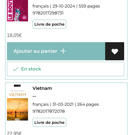
français | 29-10-2024 | 559 pages
9782017298731
Livre de poche
18,05
€
Ajouter au panier
En stock
Vietnam
...
français | 31-03-2021 | 264 pages
9782017872078
Livre de poche
22,95
€