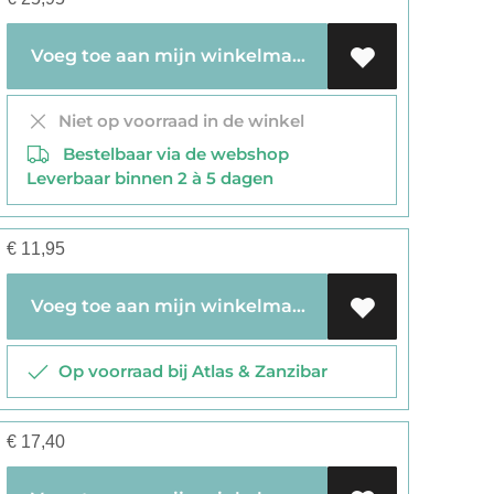
Voeg toe aan mijn winkelmandje
Niet op voorraad in de winkel
Bestelbaar via de webshop
Leverbaar binnen 2 à 5 dagen
€
11,95
Voeg toe aan mijn winkelmandje
Op voorraad bij Atlas & Zanzibar
€
17,40