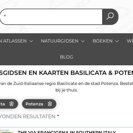
N ATLASSEN
NATUURGIDSEN
BOEKEN
W
BLOG
SGIDSEN EN KAARTEN BASILICATA & POT
de Zuid-Italiaanse regio Basilicate en de stad Potenza. Bestel 
bij je thuis.
ata
Potenza
VONDEN RESULTATEN
*
THE VIA FRANCIGENA IN SOUTHERN ITALY