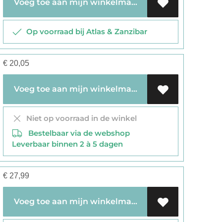
Voeg toe aan mijn winkelmandje
Op voorraad bij Atlas & Zanzibar
€
20,05
Voeg toe aan mijn winkelmandje
Niet op voorraad in de winkel
Bestelbaar via de webshop
Leverbaar binnen 2 à 5 dagen
€
27,99
Voeg toe aan mijn winkelmandje