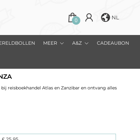
NL
0
ERELDBOLLEN
MEER
A&Z
CADEAUBON
ENZA
bij reisboekhandel Atlas en Zanzibar en ontvang alles
€
25,95