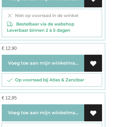
Niet op voorraad in de winkel
Bestelbaar via de webshop
Leverbaar binnen 2 à 5 dagen
€
12,90
Voeg toe aan mijn winkelmandje
Op voorraad bij Atlas & Zanzibar
€
12,95
Voeg toe aan mijn winkelmandje