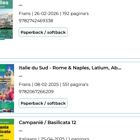
...
Frans | 26-02-2026 | 192 pagina's
9782742469338
Paperback / softback
Italie du Sud - Rome & Naples, Latium, Abruzzes GVF
...
Frans | 08-02-2025 | 551 pagina's
9782067266209
Paperback / softback
Campanië / Basilicata 12
...
Italiaans | 25-04-2025 | 1 pagina's