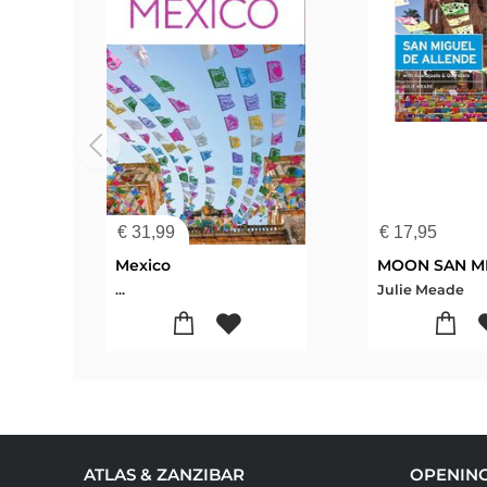
€
31,99
€
17,95
Mexico
...
Julie Meade
ATLAS & ZANZIBAR
OPENIN