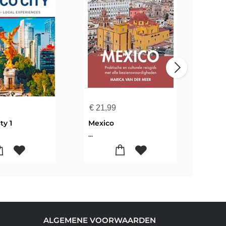
€
21,99
€
25
ty 1
Mexico
Viva
...
...
ALGEMENE VOORWAARDEN