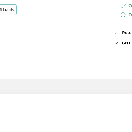
Op
ftback
Di
Retou
Gratis