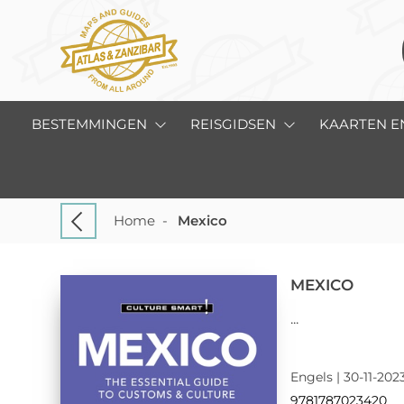
BESTEMMINGEN
REISGIDSEN
KAARTEN E
Home
-
Mexico
MEXICO
...
Engels | 30-11-202
9781787023420