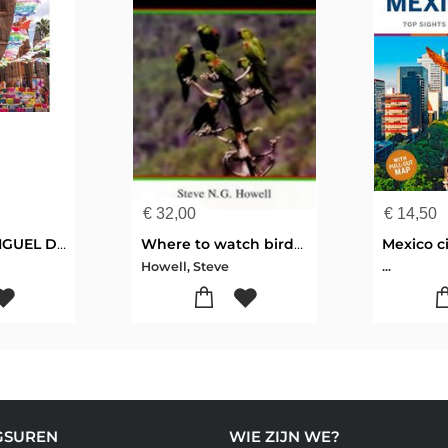
€
32,00
€
14,50
MOON SAN MIGUEL DE ALLENDE
Where to watch birds in Mexico
Mexico ci
Howell, Steve
...
GSUREN
WIE ZIJN WE?