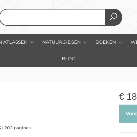
N ATLASSEN
NATUURGIDSEN
BOEKEN
W
BLOG
€
18
Voeg
3 | 200 pagina's