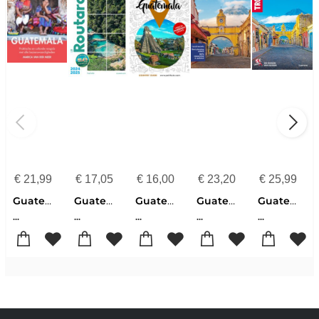
€
21,99
€
17,05
€
16,00
€
23,20
€
25,99
Guatemala
Guatemala Belize 2024-2025
Guatemala
Guatemala 8
Guatemala Belize
...
...
...
...
...