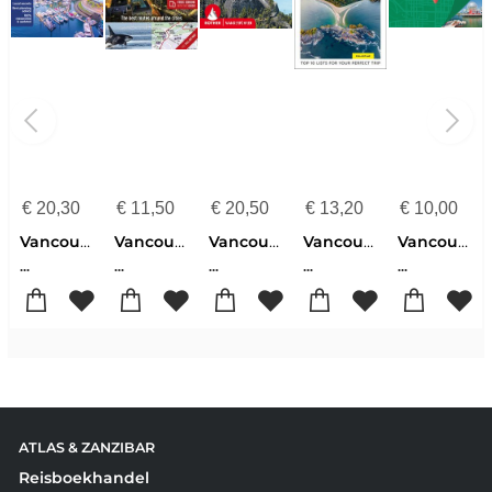
€
20,30
€
11,50
€
20,50
€
13,20
€
10,00
Vancouver 8
Vancouver & Victoria
Vancouver Island (wf) 68T Sunshine Coast, Nord-Vancouver
Vancouver & Vancouver Island
Vancouver
...
...
...
...
...
ATLAS & ZANZIBAR
Reisboekhandel