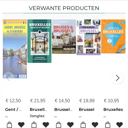
VERWANTE PRODUCTEN
€
12,50
€
21,95
€
14,50
€
19,99
€
10,95
Gent / Brussel / Vlaanderen
Bruxelles Insolite et Secret
Brussels - Bruges 7
Brussel
Bruxelles
...
Jonglez
...
...
...