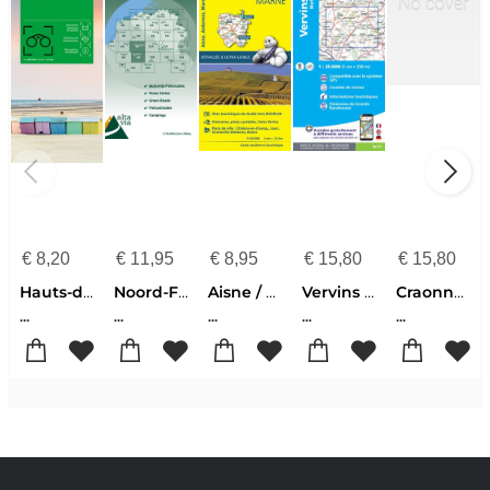
€
8,20
€
11,95
€
8,95
€
15,80
€
15,80
Hauts-de-France - Baie de Somme - Côte d'Opale 01
Noord-Frankrijk Compiègne
Aisne / Ardennes / Marne 306
Vervins / Marle 2709
Craonne / Beaurieux / Chemin des Dames 2711
...
...
...
...
...