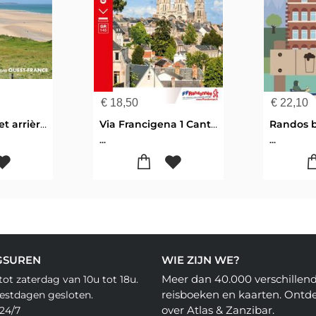
€
18,50
€
22,10
Côte d'Opale et arrière-pays 30 bal.
Via Francigena 1 Canterbury - Reims GR145 Engels/Frans 1450
...
...
GSUREN
WIE ZIJN WE?
Meer dan 40.000 verschillen
ot zaterdag van 10u tot 18u.
reisboeken en kaarten. Ontd
eestdagen gesloten.
over Atlas & Zanzibar.
24/7