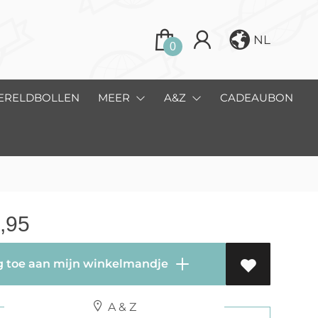
NL
0
ERELDBOLLEN
MEER
A&Z
CADEAUBON
,95
 toe aan mijn winkelmandje
A & Z