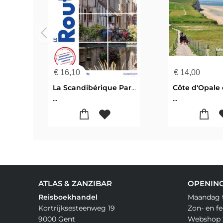
€
16,10
€
14,00
La Scandibérique Partie Nord de la Wallonie au val de Loire via Paris
...
...
ATLAS & ZANZIBAR
OPENIN
Reisboekhandel
Maandag t
Kortrijksesteenweg 19
Zon- en f
9000 Gent
Webshop 