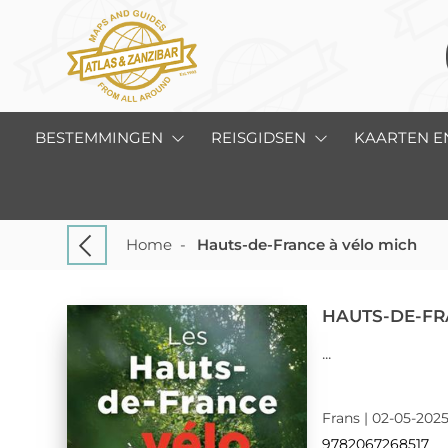
BESTEMMINGEN
REISGIDSEN
KAARTEN E
Home
-
Hauts-de-France à vélo mich
HAUTS-DE-FR
...
Frans | 02-05-2025
9782067268517