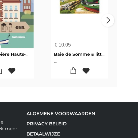
€
10,05
€
12
Randos bière Hauts-de-France
Baie de Somme & littoral Hauts-de-France
...
...
ALGEMENE VOORWAARDEN
de
PRIVACY BELEID
ek meer
BETAALWIJZE