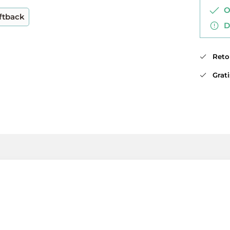
Op
ftback
Di
Retou
Gratis