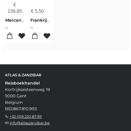
€
139,95
€
5,50
Mercantour / Côte d'Azur reliëf 60178
Frankrijk reliëfpostkaart
...
...
ATLAS & ZANZIBAR
Reisboekhandel
Kortrijksesteenweg 19
9000 Gent
Belgium
BE0867.810.993
+32 (0)9 220 87 99
info@atlaszanzibar.be