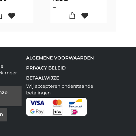
...
...
ALGEMENE VOORWAARDEN
de
PRIVACY BELEID
ek meer
BETAALWIJZE
Wij accepteren onderstaande
nze
betalingen
en