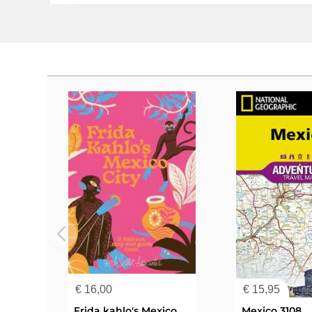
€
16,00
€
15,95
Frida kahlo's Mexico City
Mexico 3108