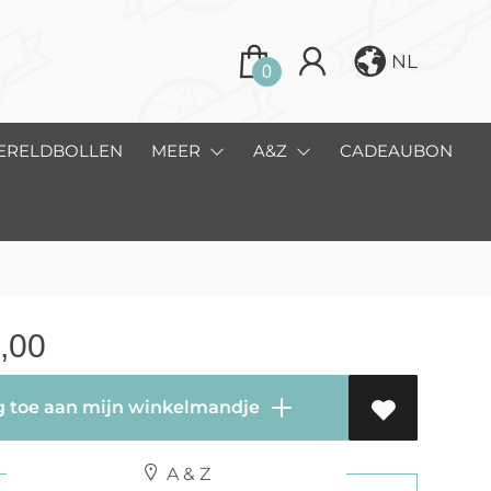
NL
0
ERELDBOLLEN
MEER
A&Z
CADEAUBON
,00
 toe aan mijn winkelmandje
A & Z