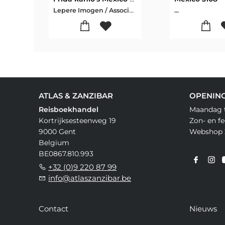
Lepere Imogen / Associates Herb Lester
...
ATLAS & ZANZIBAR
OPENIN
Reisboekhandel
Maandag t
Kortrijksesteenweg 19
Zon- en f
9000 Gent
Webshop 
Belgium
BE0867.810.993
+32 (0)9 220 87 99
info@atlaszanzibar.be
Contact
Nieuws