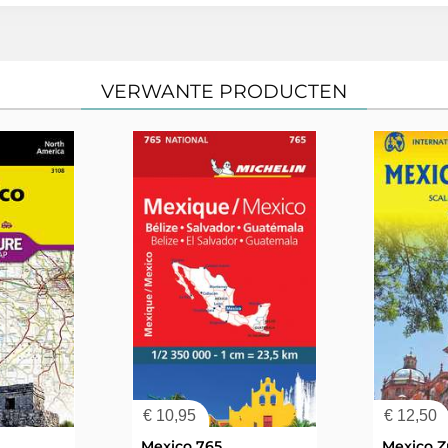
VERWANTE PRODUCTEN
€
10,95
€
12,50
Mexico 765
Mexico Z