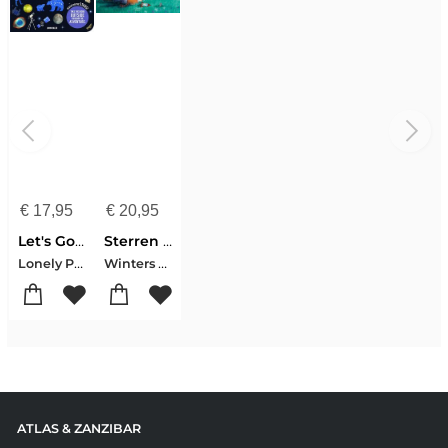
€
17,95
€
20,95
Let's Go Stargazing Kids
Sterren en planeten - Prentenboek
Lonely Planet
Winters Pierre
ATLAS & ZANZIBAR