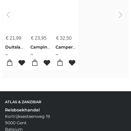
€
21,99
€
23,95
€
32,50
Duitsland charmecampings voor rustzoekers en natuurliefhebbers
Campingführer Deutschland 2026 GPS DE ACSI
Camperboek De Alpen
...
...
...
ATLAS & ZANZIBAR
Reisboekhandel
Kortrijksesteenweg 19
9000 Gent
Belgium