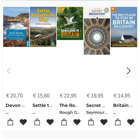
€
20,70
€
15,60
€
22,95
€
19,95
€
14,95
Devon East & Jurassic Coast 2 slow
Settle to Carlisle Way
The Rough Guide to Rewilding in Britain
Secret Brighton Guide
Britain on a budget 1
Rough Guide
Seymour Ellie
...
...
...