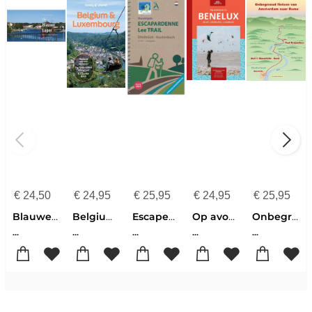
€
24,50
€
24,95
€
25,95
€
24,95
€
25,95
Blauwe Loper naar de Middellandse Zee
Belgium & Luxembourg 10
Escapeardenne Lee Trail Ettelbruck-Kautenbach 52 km 3 étapes
Op avontuur in Benelux
Onbegrensd fietsen Amsterdam-Rome 1 Maastricht - Basel 1
...
...
...
...
...