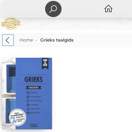
Home
-
Grieks taalgids