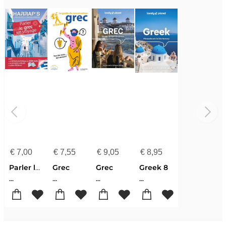
€
7,00
€
7,55
€
9,05
€
8,95
Parler le grec en voyage
Grec
Grec
Greek 8
...
...
...
...