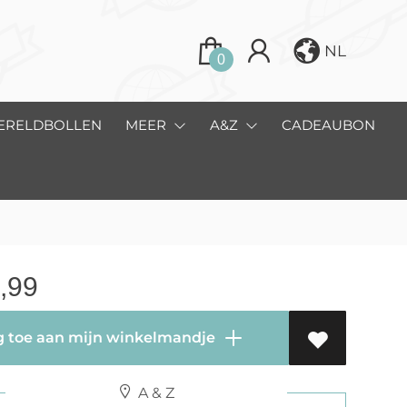
NL
0
ERELDBOLLEN
MEER
A&Z
CADEAUBON
,99
 toe aan mijn winkelmandje
A & Z