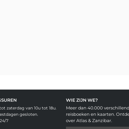
GSUREN
WIE ZIJN WE?
Meer dan 40.000 verschillen
ot zaterdag van 10u tot 18u.
reisboeken en kaarten. Ontd
eestdagen gesloten.
over Atlas & Zanzibar.
24/7