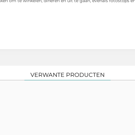
kken om te winkelen, dineren en uit te gaan, evenals fotostops 
VERWANTE PRODUCTEN