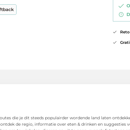
Op
ftback
Di
Retou
Gratis
utes die je dit steeds populairder wordende land laten ontdekk
ontdek de regio, informatie over eten & drinken en suggesties v