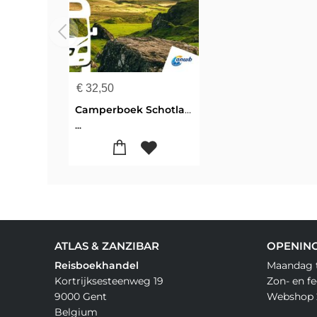
€
32,50
Camperboek Schotland
...
ATLAS & ZANZIBAR
OPENIN
Reisboekhandel
Maandag t
Kortrijksesteenweg 19
Zon- en f
9000 Gent
Webshop 
Belgium