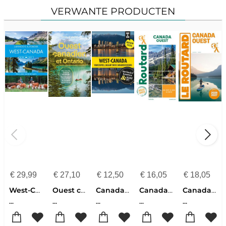
VERWANTE PRODUCTEN
€
29,99
€
27,10
€
12,50
€
16,05
€
18,05
West-Canada
Ouest canadien et Ontario
Canada West - Vancouver, Calgary en Canadese Rockies wat & hoe reisgids
Canada Ouest 22-23 routard
Canada Ouest 2026-2027
...
...
...
...
...