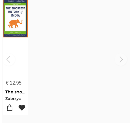
€
12,95
The shortest history of india
Zubrzycki John