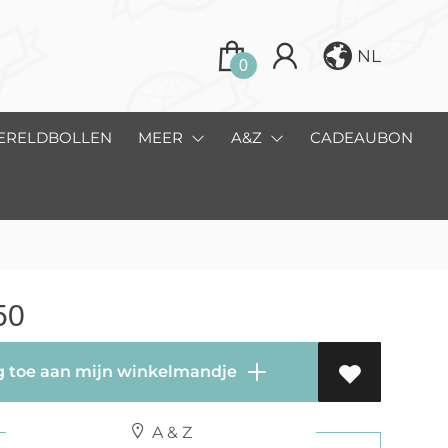
NL
0
ERELDBOLLEN
MEER
A&Z
CADEAUBON
50
 toe aan mijn winkelmandje
A & Z