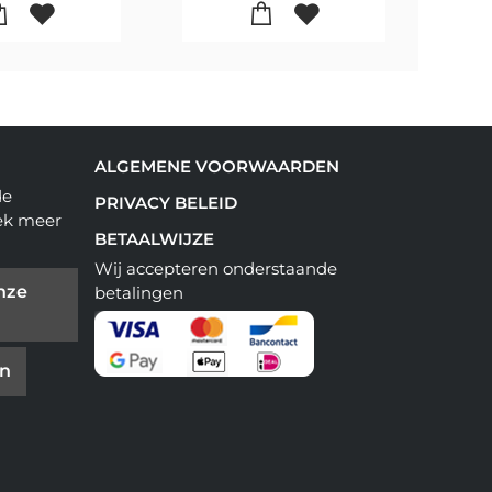
ALGEMENE VOORWAARDEN
de
PRIVACY BELEID
ek meer
BETAALWIJZE
Wij accepteren onderstaande
nze
betalingen
en