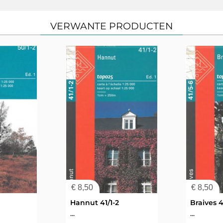
VERWANTE PRODUCTEN
€
8,50
€
8,50
Hannut 41/1-2
Braives 4
...
...