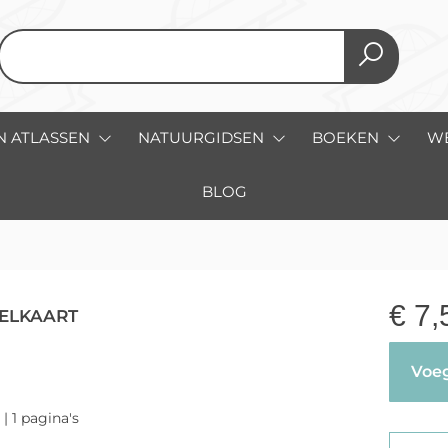
N ATLASSEN
NATUURGIDSEN
BOEKEN
W
BLOG
€
7,
ELKAART
Voeg
| 1 pagina's