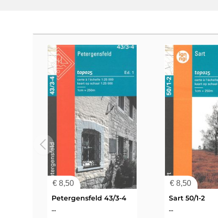
€
8,50
€
8,50
Petergensfeld 43/3-4
Sart 50/1-2
...
...