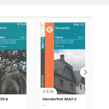
€
8,50
€
8,
1/5-6
Manderfeld 56A/1-2
...
...