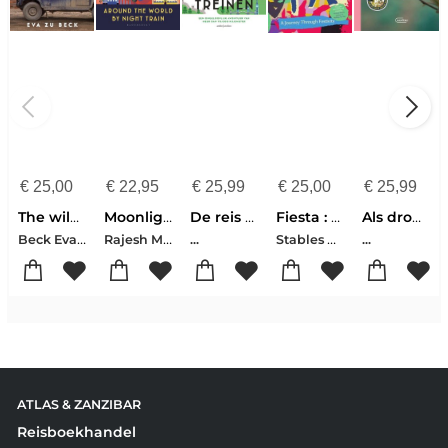
€
25,00
€
22,95
€
25,99
€
25,00
€
25,99
The wilder way
Moonlight express
De reis om de wereld in 80 treinen reisverhaal
Fiesta : a journey through festivity
Als dromen fluisteren - Mélissa Da Costa
Beck Eva Zu
Rajesh Monisha
Stables Daniel
...
...
ATLAS & ZANZIBAR
Reisboekhandel