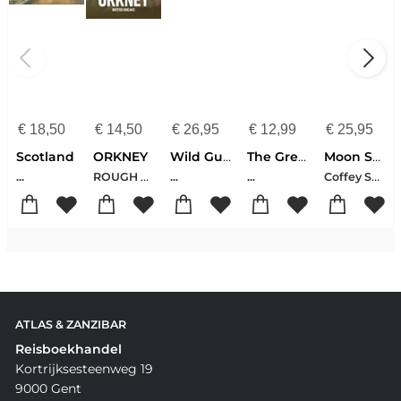
€
18,50
€
14,50
€
26,95
€
12,99
€
25,95
Scotland
ORKNEY
Wild Guide Scotland
The Great Glen Way: Route Map Booklet
Moon Scotland
ROUGH GUIDE POCKET
Coffey Sally
...
...
...
ATLAS & ZANZIBAR
Reisboekhandel
Kortrijksesteenweg 19
9000 Gent