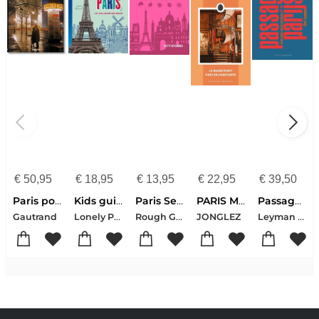
€
50,95
€
18,95
€
13,95
€
22,95
€
39,50
Paris portrait of a city
Kids guide to Paris
Paris Seasons: City Stories
PARIS MECONNU
Passage Parijs
Lonely Planet
Rough Guides
Leyman Dirk
Gautrand
JONGLEZ