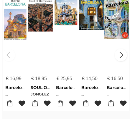
€
16,99
€
18,95
€
25,95
€
14,50
€
16,50
Barcelona + kaart
SOUL OF BARCELONA
Barcelona
Barcelona lp 9
Barcelona
...
JONGLEZ
...
...
...