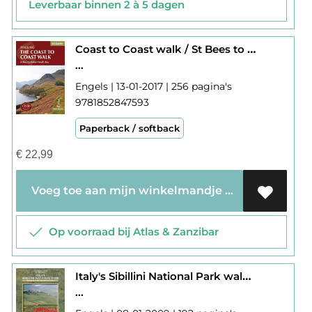
Leverbaar binnen 2 à 5 dagen
Coast to Coast walk / St Bees to Robin Hood's Bay
...
Engels | 13-01-2017 | 256 pagina's
9781852847593
Paperback / softback
€
22,99
Voeg toe aan mijn winkelmandje
Op voorraad bij Atlas & Zanzibar
Italy's Sibillini National Park walking and trekking
...