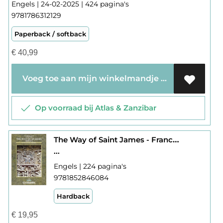
Engels | 24-02-2025 | 424 pagina's
9781786312129
Paperback / softback
€
40,99
Voeg toe aan mijn winkelmandje
Op voorraad bij Atlas & Zanzibar
The Way of Saint James - France : Le Puy to the Pyrenees
...
Engels | 224 pagina's
9781852846084
Hardback
€
19,95