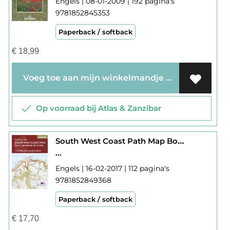
Engels | 08-01-2009 | 192 pagina's
9781852845353
Paperback / softback
€
18,99
Voeg toe aan mijn winkelmandje
Op voorraad bij Atlas & Zanzibar
South West Coast Path Map Booklet / Minehead to St Ives
...
Engels | 16-02-2017 | 112 pagina's
9781852849368
Paperback / softback
€
17,70