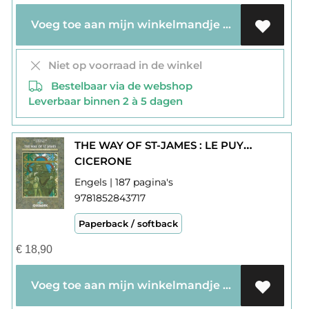
Voeg toe aan mijn winkelmandje
Niet op voorraad in de winkel
Bestelbaar via de webshop
Leverbaar binnen 2 à 5 dagen
THE WAY OF ST-JAMES : LE PUY TO THE PYRENEES
CICERONE
Engels | 187 pagina's
9781852843717
Paperback / softback
€
18,90
Voeg toe aan mijn winkelmandje