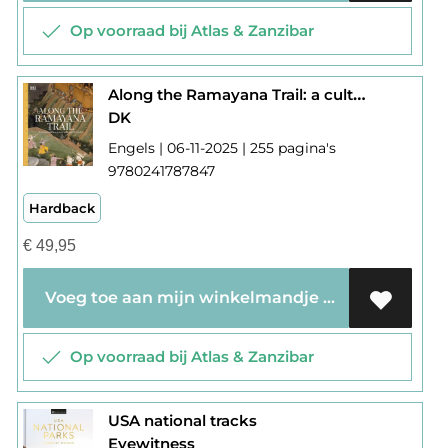
Op voorraad bij Atlas & Zanzibar
Along the Ramayana Trail: a cultural journey across India and Sri Lanka
DK
Engels | 06-11-2025 | 255 pagina's
9780241787847
Hardback
€
49,95
Voeg toe aan mijn winkelmandje
Op voorraad bij Atlas & Zanzibar
USA national tracks
Eyewitness