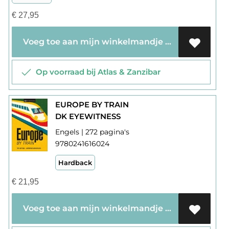
€
27,95
Voeg toe aan mijn winkelmandje
Op voorraad bij Atlas & Zanzibar
EUROPE BY TRAIN
DK EYEWITNESS
Engels | 272 pagina's
9780241616024
Hardback
€
21,95
Voeg toe aan mijn winkelmandje