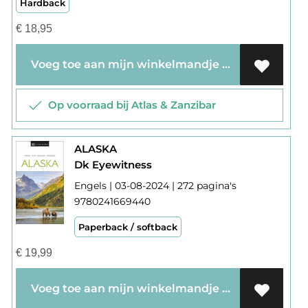
Hardback
€
18,95
Voeg toe aan mijn winkelmandje
Op voorraad bij Atlas & Zanzibar
ALASKA
Dk Eyewitness
Engels | 03-08-2024 | 272 pagina's
9780241669440
Paperback / softback
€
19,99
Voeg toe aan mijn winkelmandje