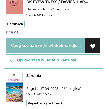
DK EYEWITNESS / DAVIES, HARRI / MARTINEZ, TERESA MARIA GOTTEIN / LAMPON-MASTERS,
Nederlands | 192 pagina's
9780241568156
Hardback
€
18,95
Voeg toe aan mijn winkelmandje
Op voorraad bij Atlas & Zanzibar
Sardinia
...
Engels | 17-04-2025 | 224 pagina's
9780241719732
Paperback / softback