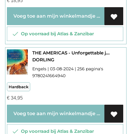
€
18,95
Voeg toe aan mijn winkelmandje
Op voorraad bij Atlas & Zanzibar
THE AMERICAS - Unforgettable journeys
DORLING
Engels | 03-08-2024 | 256 pagina's
9780241664940
Hardback
€
34,95
Voeg toe aan mijn winkelmandje
Op voorraad bij Atlas & Zanzibar