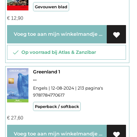
Gevouwen blad
€
12,90
Voeg toe aan mijn winkelmandje
Op voorraad bij Atlas & Zanzibar
Greenland 1
...
Engels | 12-08-2024 | 213 pagina's
9781784770617
Paperback / softback
€
27,60
Voeg toe aan mijn winkelmandje