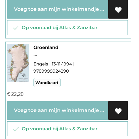
Voeg toe aan mijn winkelmandje
Op voorraad bij Atlas & Zanzibar
Groenland
...
Engels | 13-11-1994 |
9789999924290
Wandkaart
€
22,20
Voeg toe aan mijn winkelmandje
Op voorraad bij Atlas & Zanzibar