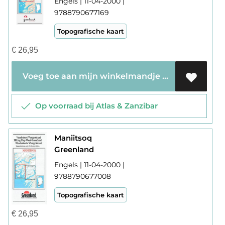
Engels | 11-04-2000 |
9788790677169
Topografische kaart
€
26,95
Voeg toe aan mijn winkelmandje
Op voorraad bij Atlas & Zanzibar
Maniitsoq
Greenland
Engels | 11-04-2000 |
9788790677008
Topografische kaart
€
26,95