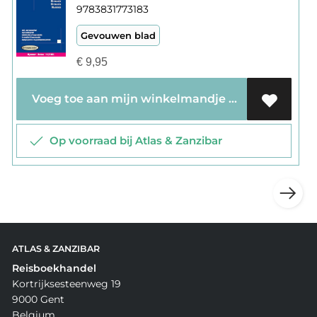
9783831773183
Gevouwen blad
€
9,95
Voeg toe aan mijn winkelmandje
Op voorraad bij Atlas & Zanzibar
ATLAS & ZANZIBAR
Reisboekhandel
Kortrijksesteenweg 19
9000 Gent
Belgium