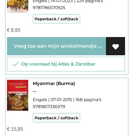
Engels | 14-07-2023 | 224 pagina's
9781786570925
Paperback / softback
€
8,95
Voeg toe aan mijn winkelmandje
Op voorraad bij Atlas & Zanzibar
Myanmar (Burma)
...
Engels | 07-01-2015 | 168 pagina's
9781857336979
Paperback / softback
€
15,95