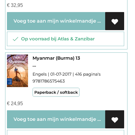
€
32,95
Voeg toe aan mijn winkelmandje
Op voorraad bij Atlas & Zanzibar
Myanmar (Burma) 13
...
Engels | 01-07-2017 | 416 pagina's
9781786575463
Paperback / softback
€
24,95
Voeg toe aan mijn winkelmandje