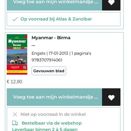
Voeg toe aan mijn winkelmandje
Op voorraad bij Atlas & Zanzibar
Myanmar - Birma
...
Engels | 17-01-2013 | 1 pagina's
9783707914061
Gevouwen blad
€
12,90
Voeg toe aan mijn winkelmandje
Niet op voorraad in de winkel
Bestelbaar via de webshop
Leverbaar binnen 2 à 5 dagen