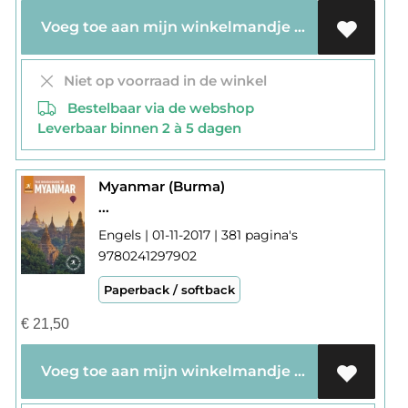
Voeg toe aan mijn winkelmandje
Niet op voorraad in de winkel
Bestelbaar via de webshop
Leverbaar binnen 2 à 5 dagen
Myanmar (Burma)
...
Engels | 01-11-2017 | 381 pagina's
9780241297902
Paperback / softback
€
21,50
Voeg toe aan mijn winkelmandje