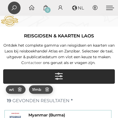
NL
0
REISGIDSEN & KAARTEN LAOS
Ontdek het complete gamma van reisgidsen en kaarten van
Laos bij reisboekhandel Atlas en Zanzibar. Selecteer de taal,
uitgever & publicatiedatum om vlot een keuze te maken.
C
ontacteer
ons gerust als er vragen zijn.
wt
1fmb
19
GEVONDEN RESULTATEN
*
Myanmar (Burma)