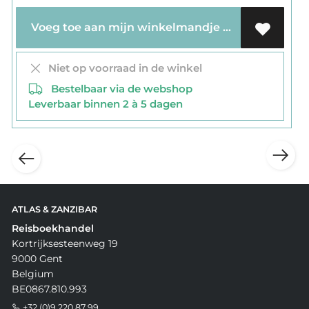
Voeg toe aan mijn winkelmandje
Niet op voorraad in de winkel
Bestelbaar via de webshop
Leverbaar binnen 2 à 5 dagen
ATLAS & ZANZIBAR
Reisboekhandel
Kortrijksesteenweg 19
9000 Gent
Belgium
BE0867.810.993
+32 (0)9 220 87 99