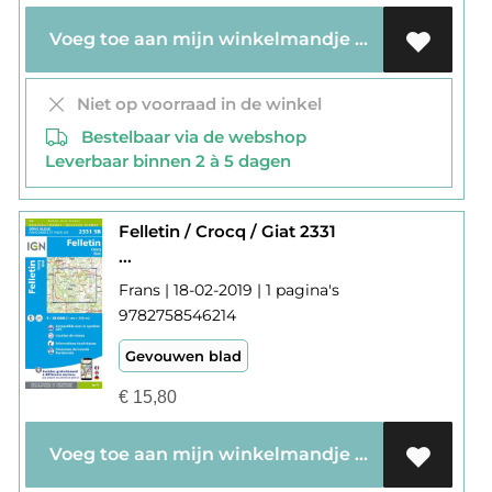
Voeg toe aan mijn winkelmandje
Niet op voorraad in de winkel
Bestelbaar via de webshop
Leverbaar binnen 2 à 5 dagen
Felletin / Crocq / Giat 2331
...
Frans | 18-02-2019 | 1 pagina's
9782758546214
Gevouwen blad
€
15,80
Voeg toe aan mijn winkelmandje