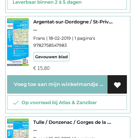
Leverbaar binnen 2 à 5 dagen
Argentat-sur-Dordogne / St-Privat / Barrage du Chastang 2235
...
Frans | 18-02-2019 | 1 pagina's
9782758547983
Gevouwen blad
€
15,80
Voeg toe aan mijn winkelmandje
Op voorraad bij Atlas & Zanzibar
Tulle / Donzenac / Gorges de la Vézère 2134
...