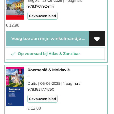
Engels | 23-09-2025 | 1 pagina's
9783707924114
Gevouwen blad
€
12,90
Voeg toe aan mijn winkelmandje
Op voorraad bij Atlas & Zanzibar
Roemenië & Moldavië
...
Duits | 06-06-2025 | 1 pagina's
9783831774760
Gevouwen blad
€
12,00