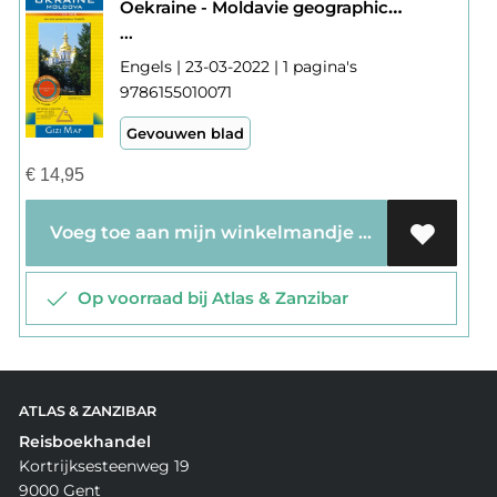
Oekraine - Moldavie geographical map
...
Engels | 23-03-2022 | 1 pagina's
9786155010071
Gevouwen blad
€
14,95
Voeg toe aan mijn winkelmandje
Op voorraad bij Atlas & Zanzibar
ATLAS & ZANZIBAR
Reisboekhandel
Kortrijksesteenweg 19
9000 Gent