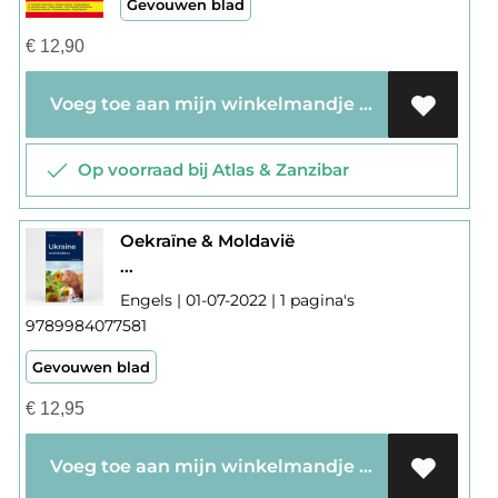
Gevouwen blad
€
12,90
Voeg toe aan mijn winkelmandje
Op voorraad bij Atlas & Zanzibar
Oekraïne & Moldavië
...
Engels | 01-07-2022 | 1 pagina's
9789984077581
Gevouwen blad
€
12,95
Voeg toe aan mijn winkelmandje