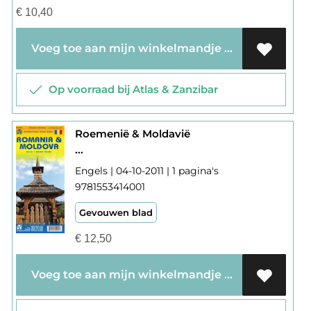
€
10,40
Voeg toe aan mijn winkelmandje
Op voorraad bij Atlas & Zanzibar
Roemenië & Moldavië
...
Engels | 04-10-2011 | 1 pagina's
9781553414001
Gevouwen blad
€
12,50
Voeg toe aan mijn winkelmandje