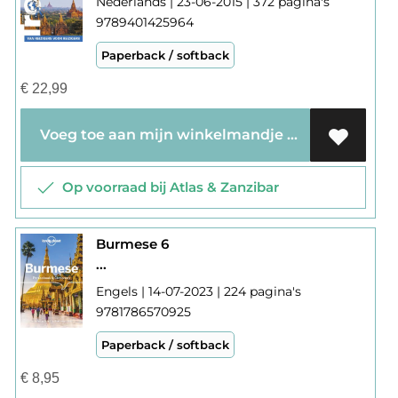
Nederlands | 23-06-2015 | 372 pagina's
9789401425964
Paperback / softback
€
22,99
Voeg toe aan mijn winkelmandje
Op voorraad bij Atlas & Zanzibar
Burmese 6
...
Engels | 14-07-2023 | 224 pagina's
9781786570925
Paperback / softback
€
8,95