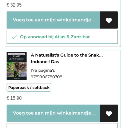
€
32,95
Voeg toe aan mijn winkelmandje
Op voorraad bij Atlas & Zanzibar
A Naturalist's Guide to the Snakes of South-East Asia
Indraneil Das
176 pagina's
9781906780708
Paperback / softback
€
15,90
Voeg toe aan mijn winkelmandje