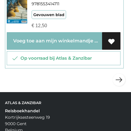
9781553414711
Gevouwen blad
€
12,50
Voeg toe aan mijn winkelmandje
Op voorraad bij Atlas & Zanzibar
ATLAS & ZANZIBAR
Reisboekhandel
Kortrijksesteenweg 19
9000 Gent
Belgium