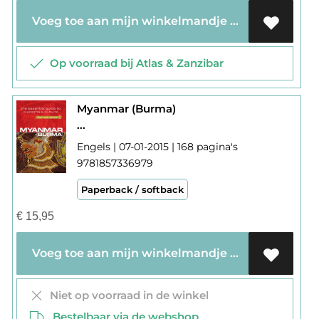
Voeg toe aan mijn winkelmandje
Op voorraad bij Atlas & Zanzibar
Myanmar (Burma)
...
Engels | 07-01-2015 | 168 pagina's
9781857336979
Paperback / softback
€
15,95
Voeg toe aan mijn winkelmandje
Niet op voorraad in de winkel
Bestelbaar via de webshop