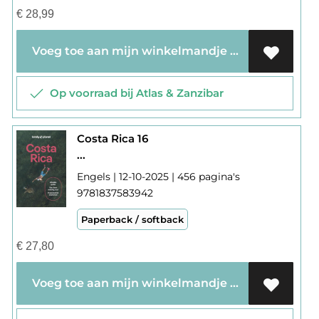
€
28,99
Voeg toe aan mijn winkelmandje
Op voorraad bij Atlas & Zanzibar
Costa Rica 16
...
Engels | 12-10-2025 | 456 pagina's
9781837583942
Paperback / softback
€
27,80
Voeg toe aan mijn winkelmandje