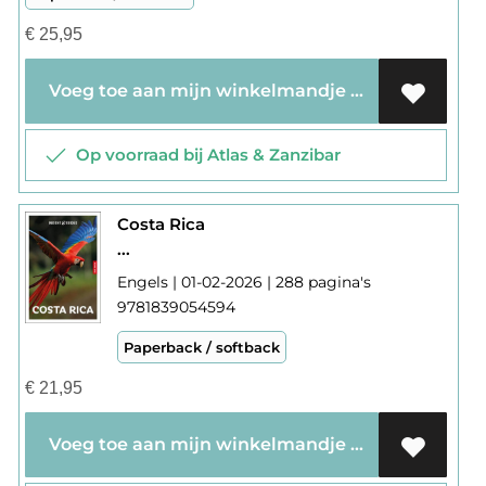
€
25,95
Voeg toe aan mijn winkelmandje
Op voorraad bij Atlas & Zanzibar
Costa Rica
...
Engels | 01-02-2026 | 288 pagina's
9781839054594
Paperback / softback
€
21,95
Voeg toe aan mijn winkelmandje