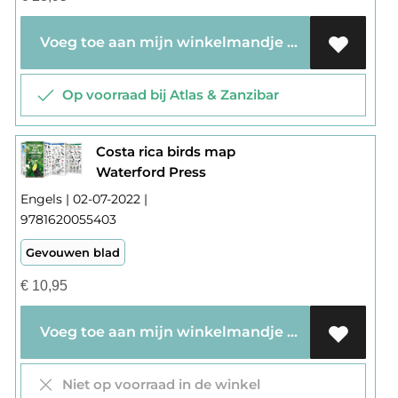
Voeg toe aan mijn winkelmandje
Op voorraad bij Atlas & Zanzibar
Costa rica birds map
Waterford Press
Engels | 02-07-2022 |
9781620055403
Gevouwen blad
€
10,95
Voeg toe aan mijn winkelmandje
Niet op voorraad in de winkel