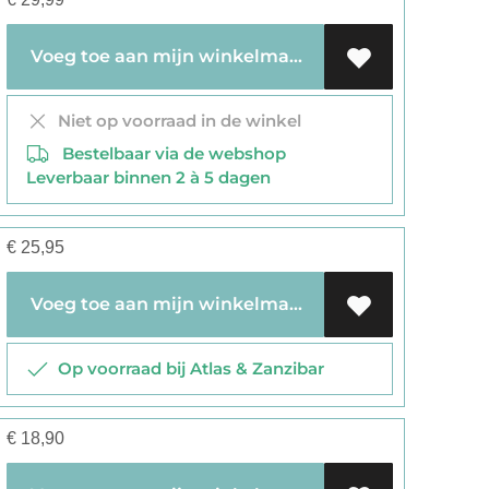
Voeg toe aan mijn winkelmandje
Niet op voorraad in de winkel
Bestelbaar via de webshop
Leverbaar binnen 2 à 5 dagen
€
25,95
Voeg toe aan mijn winkelmandje
Op voorraad bij Atlas & Zanzibar
€
18,90