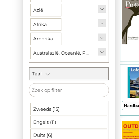
Azië
Afrika
Amerika
Australazië, Oceanië, Pacifische Eilanden, Atlantische Eilanden
Taal
Hardb
Zweeds (15)
Engels (11)
Duits (6)