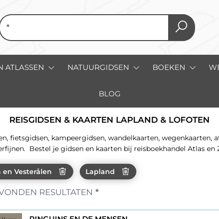
N ATLASSEN
NATUURGIDSEN
BOEKEN
W
BLOG
REISGIDSEN & KAARTEN LAPLAND & LOFOTEN
 fietsgidsen, kampeergidsen, wandelkaarten, wegenkaarten, atla
erfijnen. Bestel je gidsen en kaarten bij reisboekhandel Atlas en 
 en Vesterålen
Lapland
VONDEN RESULTATEN
*
PINGUINS EN DE MENSEN