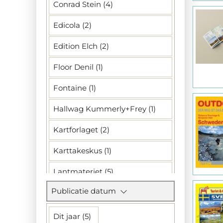
Conrad Stein (4)
Edicola (2)
Edition Elch (2)
Floor Denil (1)
Fontaine (1)
Hallwag Kummerly+Frey (1)
Kartforlaget (2)
Karttakeskus (1)
Lantmateriet (5)
Publicatie datum
Meta4Books (1)
Nordeca AS (4)
Dit jaar (5)