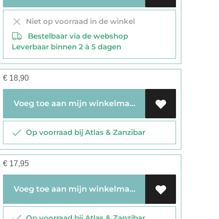
Niet op voorraad in de winkel
Bestelbaar via de webshop
Leverbaar binnen 2 à 5 dagen
€
18,90
Voeg toe aan mijn winkelmandje
Op voorraad bij Atlas & Zanzibar
€
17,95
Voeg toe aan mijn winkelmandje
Op voorraad bij Atlas & Zanzibar