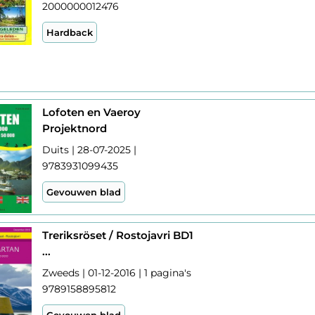
2000000012476
Hardback
Lofoten en Vaeroy
Projektnord
Duits | 28-07-2025 |
9783931099435
Gevouwen blad
Treriksröset / Rostojavri BD1
...
Zweeds | 01-12-2016 | 1 pagina's
9789158895812
Gevouwen blad