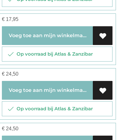
€
17,95
Voeg toe aan mijn winkelmandje
Op voorraad bij Atlas & Zanzibar
€
24,50
Voeg toe aan mijn winkelmandje
Op voorraad bij Atlas & Zanzibar
€
24,50