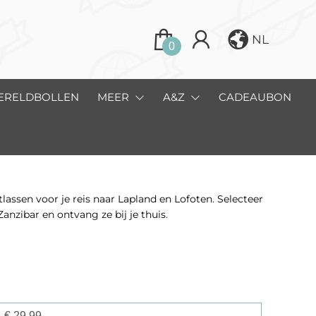
NL
0
ERELDBOLLEN
MEER
A&Z
CADEAUBON
ssen voor je reis naar Lapland en Lofoten. Selecteer
Zanzibar en ontvang ze bij je thuis.
€
29,99