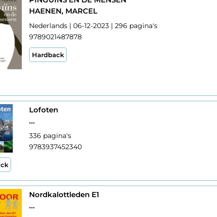
HAENEN, MARCEL
Nederlands | 06-12-2023 | 296 pagina's
9789021487878
Hardback
Lofoten
...
336 pagina's
9783937452340
ack
Nordkalottleden E1
...