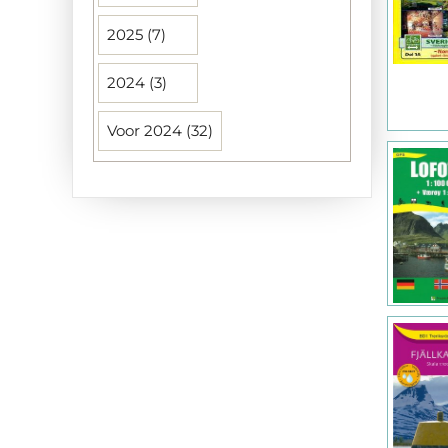
Norstedts (6)
2025 (7)
Petit Fute (1)
2024 (3)
ProjektNord (2)
Voor 2024 (32)
Rother Bergverlag GmbH (2)
SINGEL (1)
Womo (2)