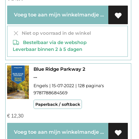
Voeg toe aan mijn winkelmandje
Niet op voorraad in de winkel
Bestelbaar via de webshop
Leverbaar binnen 2 à 5 dagen
Blue Ridge Parkway 2
...
Engels | 15-07-2022 | 128 pagina's
9781788684569
Paperback / softback
€
12,30
Voeg toe aan mijn winkelmandje