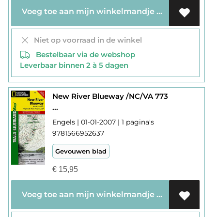
Voeg toe aan mijn winkelmandje
Niet op voorraad in de winkel
Bestelbaar via de webshop
Leverbaar binnen 2 à 5 dagen
New River Blueway /NC/VA 773
...
Engels | 01-01-2007 | 1 pagina's
9781566952637
Gevouwen blad
€
15,95
Voeg toe aan mijn winkelmandje