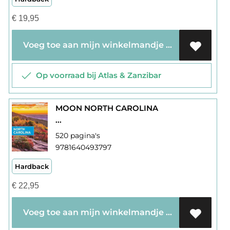
€
19,95
Voeg toe aan mijn winkelmandje
Op voorraad bij Atlas & Zanzibar
MOON NORTH CAROLINA
...
520 pagina's
9781640493797
Hardback
€
22,95
Voeg toe aan mijn winkelmandje