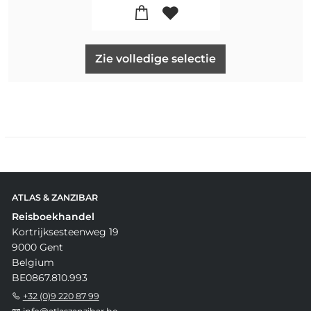
Zie volledige selectie
ATLAS & ZANZIBAR
Reisboekhandel
Kortrijksesteenweg 19
9000 Gent
Belgium
BE0867.810.993
+32 (0)9 220 87 99