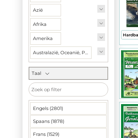
Azië
Afrika
Hardb
Amerika
Australazië, Oceanië, Pacifische Eilanden, Atlantische Eilanden
Taal
Engels (2801)
Spaans (1878)
Frans (1529)