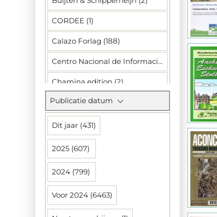
Buijten & Schipperheijn (2)
CORDEE (1)
Calazo Forlag (188)
Centro Nacional de Informacion Geografica (1859)
Chamina edition (2)
Publicatie datum
Deutscher Alpenverein (100)
Didier Richard (15)
Dit jaar (431)
Dimap (1)
2025 (607)
Discovery (1)
2024 (799)
Domino (2)
Voor 2024 (6463)
EIFELVER (12)