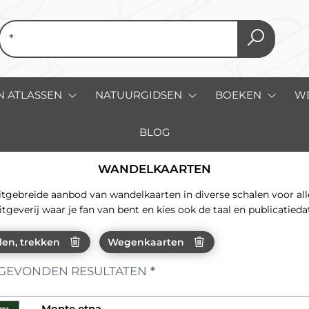
N ATLASSEN
NATUURGIDSEN
BOEKEN
W
BLOG
WANDELKAARTEN
gebreide aanbod van wandelkaarten in diverse schalen voor all
itgeverij waar je fan van bent en kies ook de taal en publicatied
en, trekken
Wegenkaarten
GEVONDEN RESULTATEN
*
Monte etna