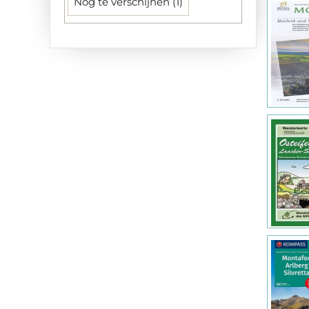
Nog te verschijnen (1)
EIFELVEREIN (24)
Edition MPA (2)
Editions Olizane (4)
Editorial Alpina S.L. (138)
Editorial Piolet (30)
Esterbauer (3)
Falk (1)
Falkplan (20)
Federation Francaise de la Randonnee Pedestre (10)
Fraternali Editore (44)
Freytag-Berndt und Artaria KG (162)