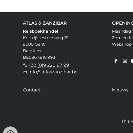
Huber Kartographie GmbH (14)
IGN (1309)
ATLAS & ZANZIBAR
OPENIN
ITMB Publishing Ltd (7)
Reisboekhandel
Maandag t
Ideta (1)
Kortrijksesteenweg 19
Zon- en f
9000 Gent
Webshop 
Institut Geographique National (2)
Belgium
BE0867.810.993
Iskartour (9)
+32 (0)9 220 87 99
info@atlaszanzibar.be
Jana Seta Map Publishers (1)
KOMPASS (15)
Contact
Nieuws
KOMPASS-Karten (452)
Kartografija (36)
This 
Karttakeskus (6)