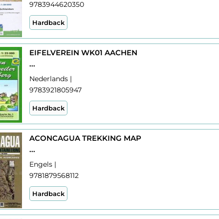
9783944620350
Hardback
EIFELVEREIN WK01 AACHEN
...
Nederlands |
9783921805947
Hardback
ACONCAGUA TREKKING MAP
...
Engels |
9781879568112
Hardback