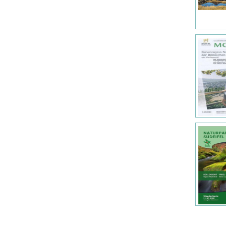
Gem Trek Publishing (21)
Global Map (4)
Goldeneye (2)
Goskartografija (1)
Greenland Tourism (4)
Hallwag Kummerly+Frey (195)
Harms-IC-Verlag (3)
Harvey Maps (159)
Harveys (2)
Hema Maps (1)