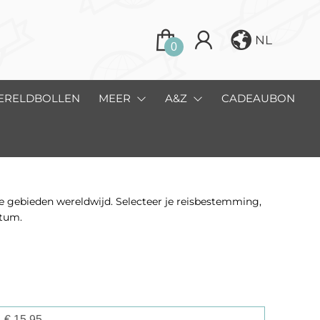
NL
0
ERELDBOLLEN
MEER
A&Z
CADEAUBON
e gebieden wereldwijd. Selecteer je reisbestemming,
atum.
€
15,95