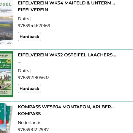
EIFELVEREIN WK34 MAIFELD & UNTERMOSEL
EIFELVEREIN
Duits |
9783944620169
Hardback
EIFELVEREIN WK32 OSTEIFEL LAACHERSEE
...
Duits |
9783921805633
Hardback
KOMPASS WF5604 MONTAFON, ARLBERG, SILVRETTA
KOMPASS
Nederlands |
9783991212997