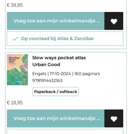
€
39,95
Voeg toe aan mijn winkelmandje
Op voorraad bij Atlas & Zanzibar
Slow ways pocket atlas
Urban Good
Engels | 17-10-2024 | 160 pagina's
9781914432163
Paperback / softback
€
18,95
Voeg toe aan mijn winkelmandje