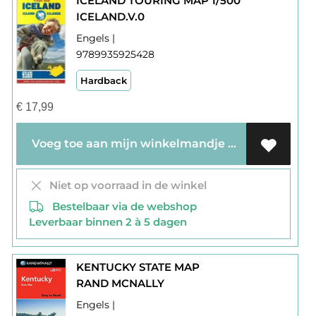
ICELAND TOURING MAP 1/500
ICELAND.V.0
Engels |
9789935925428
Hardback
€
17,99
Voeg toe aan mijn winkelmandje
Niet op voorraad in de winkel
Bestelbaar via de webshop
Leverbaar binnen 2 à 5 dagen
KENTUCKY STATE MAP
RAND MCNALLY
Engels |