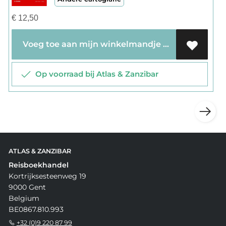
€
12,50
Voeg toe aan mijn winkelmandje
Op voorraad bij Atlas & Zanzibar
ATLAS & ZANZIBAR
Reisboekhandel
Kortrijksesteenweg 19
9000 Gent
Belgium
BE0867.810.993
+32 (0)9 220 87 99