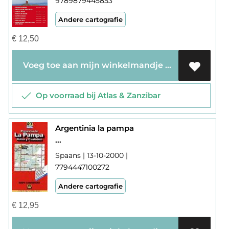
9789879445853
Andere cartografie
€
12,50
Voeg toe aan mijn winkelmandje
Op voorraad bij Atlas & Zanzibar
Argentinia la pampa
...
Spaans | 13-10-2000 |
7794447100272
Andere cartografie
€
12,95