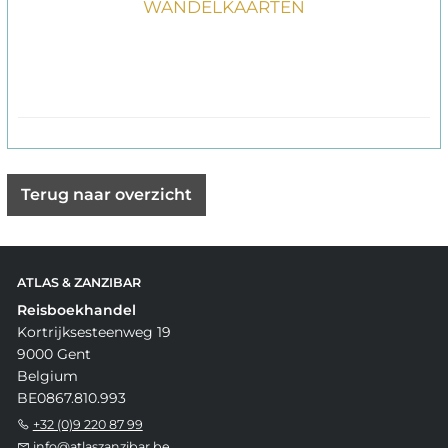
WANDELKAARTEN
Terug naar overzicht
ATLAS & ZANZIBAR
Reisboekhandel
Kortrijksesteenweg 19
9000 Gent
Belgium
BE0867.810.993
+32 (0)9 220 87 99
info@atlaszanzibar.be